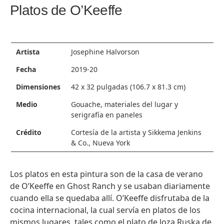
+
Platos de O’Keeffe
2 of 2
−
Artista
Josephine Halvorson
Fecha
2019-20
Dimensiones
42 x 32 pulgadas (106.7 x 81.3 cm)
Medio
Gouache, materiales del lugar y
serigrafía en paneles
Crédito
Cortesía de la artista y Sikkema Jenkins
& Co., Nueva York
Los platos en esta pintura son de la casa de verano
de O’Keeﬀe en Ghost Ranch y se usaban diariamente
cuando ella se quedaba allí. O’Keeﬀe disfrutaba de la
cocina internacional, la cual servía en platos de los
mismos lugares, tales como el plato de loza Ruska de